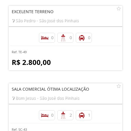
EXCELENTE TERRENO
São Pedro - São José dos Pinhais
0
0
0
Ref. TE-49
R$ 2.800,00
SALA COMERCIAL ÓTIMA LOCALIZAÇÃO
Bom Jesus - São José dos Pinhais
0
2
1
Ref. SC-43