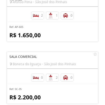
Afonso Pena - São José dos Pinhais
2
1
0
Ref. AP-605
R$ 1.650,00
SALA COMERCIAL
Boneca do Iguaçu - São José dos Pinhais
0
2
0
Ref. SC-35
R$ 2.200,00