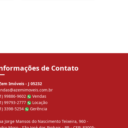
nformações de Contato
Zem Imóveis - J 05232
endas@azemimoveis.com.br
41) 99886-9602
Vendas
41) 99793-2777
Locação
41) 3398-5254
Gerência
ua Jorge Mansos do Nascimento Teixeira, 960 -
dro Moro - São José dos Pinhais - PR - CEP: 83005-