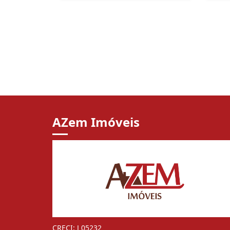
AZem Imóveis
CRECI: J 05232