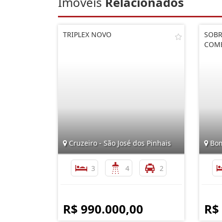
Imóveis
Relacionados
TRIPLEX NOVO
SOBR
COME
Cruzeiro - São José dos Pinhais
Bom 
3
4
2
R$ 990.000,00
R$