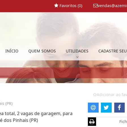
Favoritos (
0
)
vendas@azemi
INÍCIO
QUEM SOMOS
UTILIDADES
CADASTRE SEU
Adicionar ao fav
is (PR)
a total, 2 vagas de garagem, para
é dos Pinhais (PR)
Fich