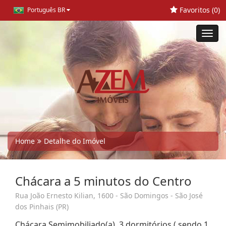
Favoritos (
0
)
Português BR
Toggl
navig
Home
Detalhe do Imóvel
Chácara a 5 minutos do Centro
Rua João Ernesto Kilian, 1600 - São Domingos - São José
dos Pinhais (PR)
Chácara Semimobiliado(a), 3 dormitórios ( sendo 1