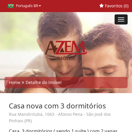
Favoritos (
0
)
Português BR
Toggl
navig
Home
Detalhe do Imóvel
Casa nova com 3 dormitórios
Rua Mandirituba, 1063 - Afonso Pena - São José dos
Pinhais (PR)
Casa, 3 dormitórios ( sendo 1 suíte ) com 2 vagas