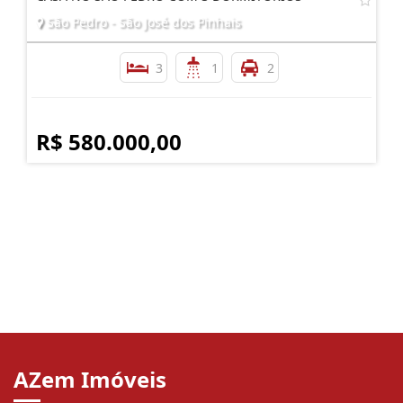
São Pedro - São José dos Pinhais
3
1
2
R$ 580.000,00
AZem Imóveis