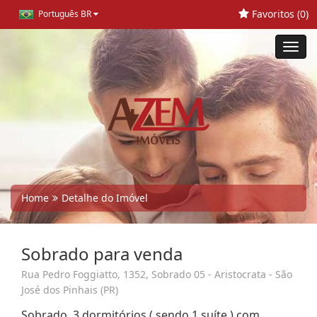
Favoritos (
0
)
Português BR
Toggl
navig
Home
Detalhe do Imóvel
Sobrado para venda
Rua Pedro Foggiatto, 1352, Sobrado 05 - Aristocrata - São
José dos Pinhais (PR)
Sobrado, 3 dormitórios ( sendo 1 suíte ) com